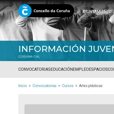
AYUNTAMIENTO
INFORMACIÓN JUVE
CORUNA.GAL
CONVOCATORIAS
EDUCACIÓN
EMPLEO
ESPACIOS
CO
Inicio
Convocatorias
Cursos
Artes plásticas