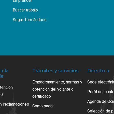
Emprender
Buscar trabajo
Seguir formándose
a la
Trámites y servicios
Directo a
ía
Empadronamiento, normas y
Sede electróni
atención
obtención del volante o
Perfil del cont
10
certificado
Agenda de Oci
 y reclamaciones
Como pagar
Selección de p