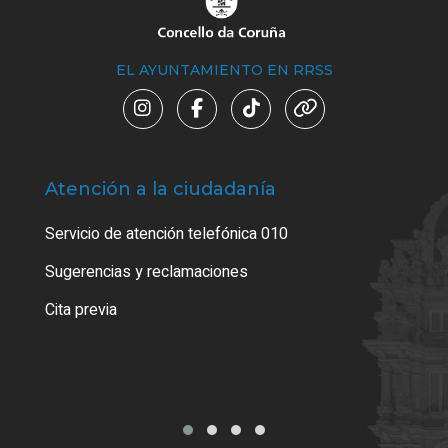
EL AYUNTAMIENTO EN RRSS
Atención a la ciudadanía
Trá
Servicio de atención telefónica 010
Empa
o cer
Sugerencias y reclamaciones
Como
Cita previa
Tarj