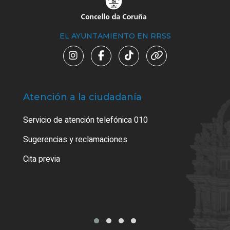
EL AYUNTAMIENTO EN RRSS
Atención a la ciudadanía
Trá
Servicio de atención telefónica 010
Empa
o cer
Sugerencias y reclamaciones
Como
Cita previa
Tarj