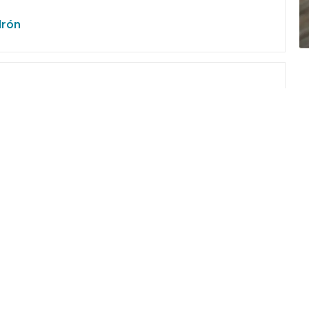
drón
llos de Galicia
e Padrón
s profesionales M2, M1, E2 y E1, en el Ministerio