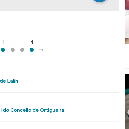
1
2
3
4
>
de Lalín
l do Concello de Ortigueira