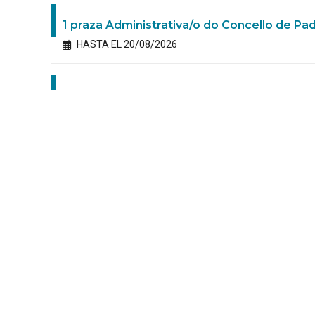
1 praza Administrativa/o do Concello de Pa
HASTA EL 20/08/2026
Prazas dos corpos da Policía Local de conce
HASTA EL 02/09/2026
1 praza Traballador/a Social do Concello d
HASTA EL 21/08/2026
Plazas de personal laboral fijo, en los grupo
de Transportes y Movilidad Sostenible
HASTA EL 04/09/2026