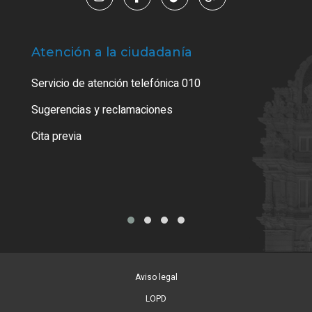
Atención a la ciudadanía
Trá
Servicio de atención telefónica 010
Empa
o cer
Sugerencias y reclamaciones
Como
Cita previa
Tarj
Aviso legal
LOPD