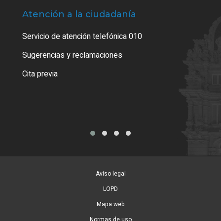
Atención a la ciudadanía
Trá
Servicio de atención telefónica 010
Empa
o cer
Sugerencias y reclamaciones
Como
Cita previa
Tarj
Aviso legal
LOPD
Mapa web
Normas de uso