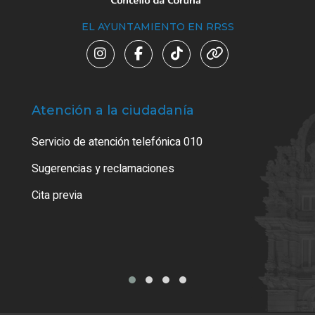
EL AYUNTAMIENTO EN RRSS
Atención a la ciudadanía
Trá
Servicio de atención telefónica 010
Empa
o cer
Sugerencias y reclamaciones
Como
Cita previa
Tarj