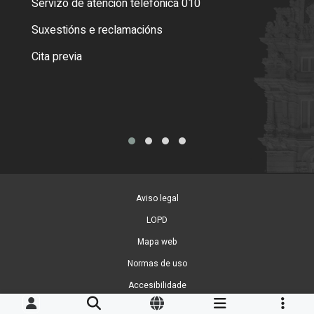
Servizo de atención telefónica 010
Empa
certi
Suxestións e reclamacións
Como
Cita previa
Tarx
Aviso legal
LOPD
Mapa web
Normas de uso
Accesibilidade
Xestión de cookies