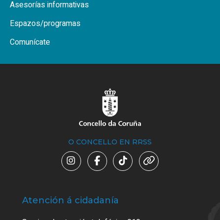
Asesorías informativas
Espazos/programas
Comunícate
O CONCELLO EN RRSS
Atención á cidadanía
Trá