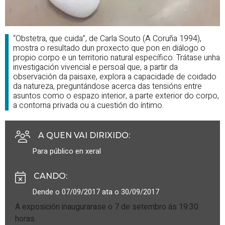
“Obstetra, que cuida”, de Carla Souto (A Coruña 1994),
mostra o resultado dun proxecto que pon en diálogo o
propio corpo e un territorio natural específico. Trátase unha
investigación vivencial e persoal que, a partir da
observación da paisaxe, explora a capacidade de coidado
da natureza, preguntándose acerca das tensións entre
asuntos como o espazo interior, a parte exterior do corpo,
a contorna privada ou a cuestión do íntimo.
A QUEN VAI DIRIXIDO
:
Para público en xeral
CANDO
:
Dende o 07/09/2017 ata o 30/09/2017
A exposición inaugurarase o 7 de setembro ás 19:30
horas.