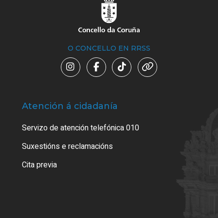
O CONCELLO EN RRSS
Atención á cidadanía
Trá
Servizo de atención telefónica 010
Empa
certi
Suxestións e reclamacións
Como
Cita previa
Tarx