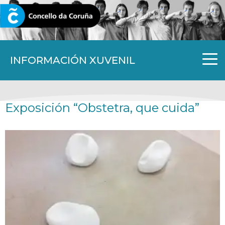
CORUNA.GAL
INFORMACIÓN XUVENIL
Exposición “Obstetra, que cuida”