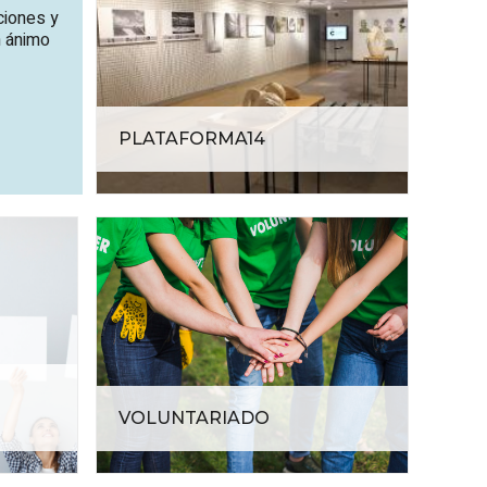
ciones y
n ánimo
PLATAFORMA14
S
VOLUNTARIADO