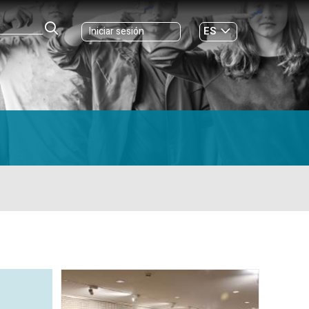
ES
Iniciar sesión
GL