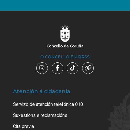
O CONCELLO EN RRSS
Atención á cidadanía
Trá
Servizo de atención telefónica 010
Empa
certi
Suxestións e reclamacións
Como
Cita previa