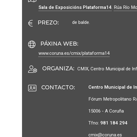
Sala de Exposicións Plataforma14
.
Rúa Río Mo
de balde.
PREZO
:
PÁXINA WEB
:
www.coruna.es/cmix/plataforma14
ORGANIZA
:
CMIX, Centro Municipal de In
Centro Municipal de I
CONTACTO
:
Fórum Metropolitano R/
15006 - A Coruña
Tfno:
981 184 294
cmix@coruna.es