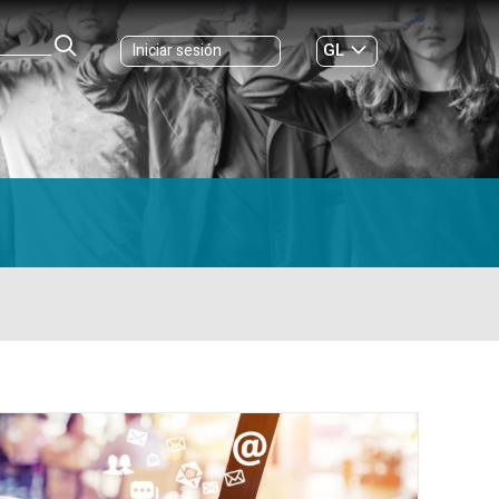
GL
Iniciar sesión
ES
|