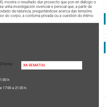
94), mostra o resultado dun proxecto que pon en diálogo o
se unha investigación vivencial e persoal que, a partir da
oidado da natureza, preguntándose acerca das tensións
ior do corpo, a contorna privada ou a cuestión do íntimo.
0 horas.
XA REMATOU
1:00 h.
e 17:00 a 21.00 h.