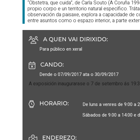
“Obstetra, que cuida”, de Carla Souto (A Coruña 19
propio corpo e un territorio natural específico. Tráta
observación da paisaxe, explora a capacidade de c
entre asuntos como o espazo interior, a parte exter
A QUEN VAI DIRIXIDO
:
Para público en xeral
CANDO
:
Dende o 07/09/2017 ata o 30/09/2017
A exposición inaugurarase o 7 de setembro ás 19:3
HORARIO
:
De luns a venres de 9:00 a 2
Sábados de 9.00 a 14:00 e d
ENDEREZO: