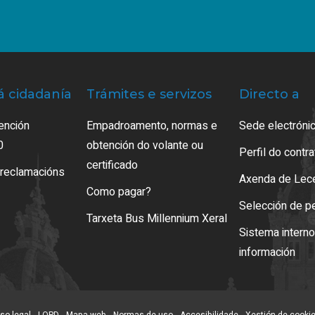
á cidadanía
Trámites e servizos
Directo a
ención
Empadroamento, normas e
Sede electrónic
0
obtención do volante ou
Perfil do contr
certificado
 reclamacións
Axenda de Lec
Como pagar?
Selección de p
Tarxeta Bus Millennium Xeral
Sistema intern
información
so legal
LOPD
Mapa web
Normas de uso
Accesibilidade
Xestión de cooki