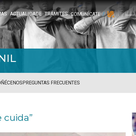
MAS
ACTUALIDADE
TRÁMITES
COMUNÍCATE
NIL
OÑÉCENOS
PREGUNTAS FRECUENTES
e cuida”