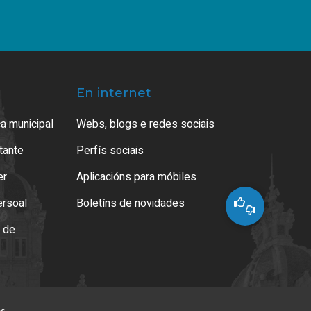
En internet
a municipal
Webs, blogs e redes sociais
atante
Perfís sociais
er
Aplicacións para móbiles
ersoal
Boletíns de novidades
o de
es