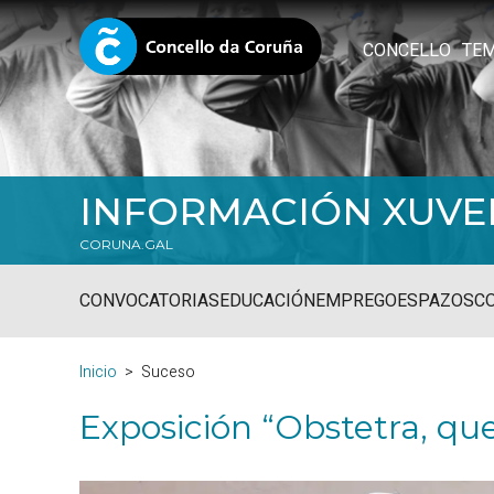
CONCELLO
TE
INFORMACIÓN XUVE
CORUNA.GAL
CONVOCATORIAS
EDUCACIÓN
EMPREGO
ESPAZOS
C
Inicio
Suceso
Exposición “Obstetra, qu