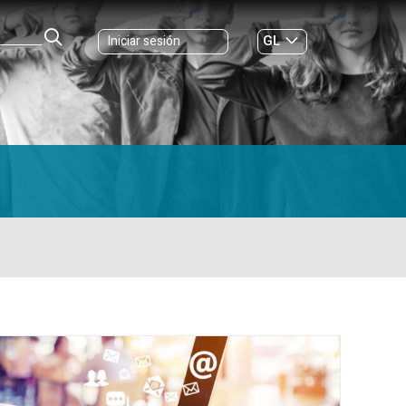
GL
Iniciar sesión
ES
|