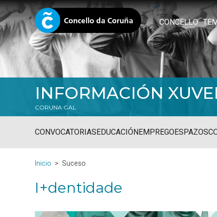
CONCELLO
TE
INFORMACIÓN XUVE
CORUNA.GAL
CONVOCATORIAS
EDUCACIÓN
EMPREGO
ESPAZOS
C
Inicio
Suceso
I+dentidade