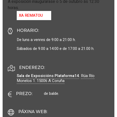
A exposición inaugurarase o 5 de outubro ás 12:30
horas.
XA REMATOU
HORARIO
:
De luns a venres de 9:00 a 21:00 h.
Sábados de 9.00 a 14:00 e de 17:00 a 21.00 h.
ENDEREZO:
Sala de Exposicións Plataforma14
.
Rúa Río
Monelos 1.
15006
A Coruña
de balde.
PREZO
:
PÁXINA WEB
: