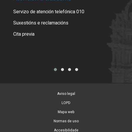
Servizo de atención telefónica 010
Empa
certi
Suxestións e reclamacións
Como
Cita previa
Tarx
Aviso legal
LOPD
Mapa web
Normas de uso
Accesibilidade