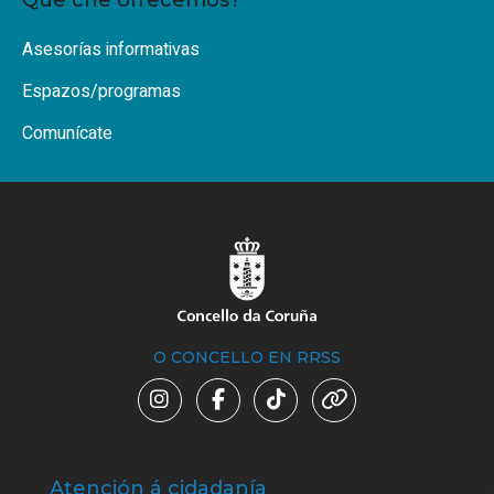
Asesorías informativas
Espazos/programas
Comunícate
O CONCELLO EN RRSS
Atención á cidadanía
Trá