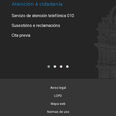
Atención á cidadanía
Trá
Servizo de atención telefónica 010
Empa
certi
Suxestións e reclamacións
Como
Cita previa
Tarx
Aviso legal
LOPD
Mapa web
Normas de uso