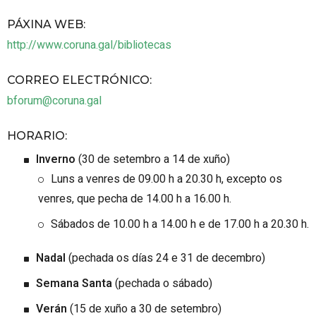
PÁXINA WEB
:
http://www.coruna.gal/bibliotecas
CORREO ELECTRÓNICO
:
bforum@coruna.gal
HORARIO
:
Inverno
(30 de setembro a 14 de xuño)
Luns a venres de 09.00 h a 20.30 h, excepto os
venres, que pecha de 14.00 h a 16.00 h.
Sábados de 10.00 h a 14.00 h e de 17.00 h a 20.30 h.
Nadal
(pechada os días 24 e 31 de decembro)
Semana Santa
(pechada o sábado)
Verán
(15 de xuño a 30 de setembro)