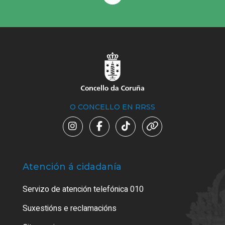
O CONCELLO EN RRSS
Atención á cidadanía
Trá
Servizo de atención telefónica 010
Empa
certi
Suxestións e reclamacións
Como