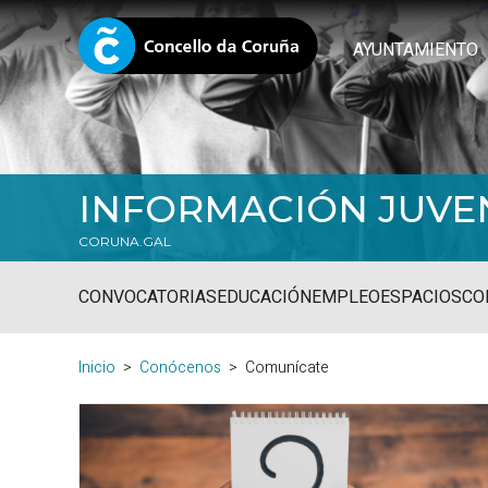
AYUNTAMIENTO
INFORMACIÓN JUVE
CORUNA.GAL
CONVOCATORIAS
EDUCACIÓN
EMPLEO
ESPACIOS
CO
Inicio
Conócenos
Comunícate