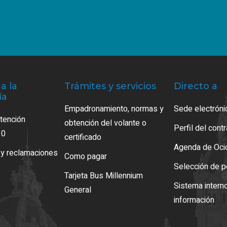
a la
Trámites y servicios
Directo a
ía
Empadronamiento, normas y
Sede electróni
atención
obtención del volante o
Perfil del cont
10
certificado
Agenda de Oci
 y reclamaciones
Como pagar
Selección de p
Tarjeta Bus Millennium
Sistema intern
General
información