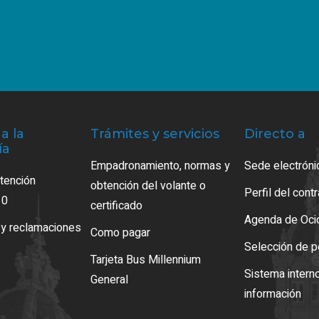
a la
Trámites y servicios
Directo a
ía
Empadronamiento, normas y
Sede electróni
atención
obtención del volante o
Perfil del cont
10
certificado
Agenda de Oci
 y reclamaciones
Como pagar
Selección de p
Tarjeta Bus Millennium
Sistema intern
General
información