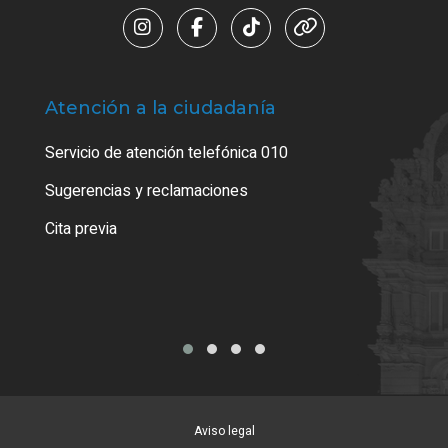
Atención a la ciudadanía
Trá
Servicio de atención telefónica 010
Empa
o cer
Sugerencias y reclamaciones
Como
Cita previa
Tarj
Aviso legal