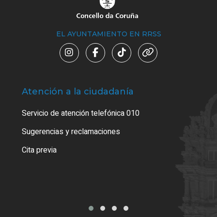
EL AYUNTAMIENTO EN RRSS
Atención a la ciudadanía
Trá
Servicio de atención telefónica 010
Empa
o cer
Sugerencias y reclamaciones
Como
Cita previa
Tarj