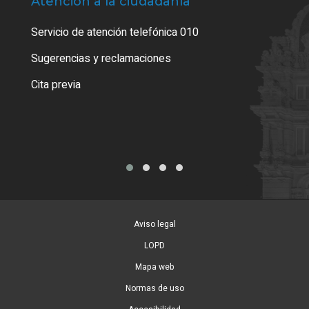
Atención a la ciudadanía
Trá
Servicio de atención telefónica 010
Empa
o cer
Sugerencias y reclamaciones
Como
Cita previa
Tarj
Aviso legal
LOPD
Mapa web
Normas de uso