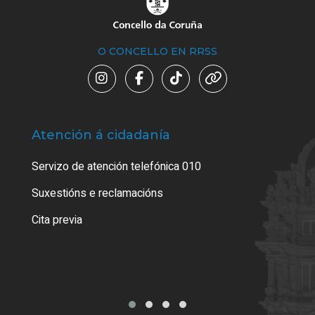
O CONCELLO EN RRSS
Atención á cidadanía
Trá
Servizo de atención telefónica 010
Empa
certi
Suxestións e reclamacións
Como
Cita previa
Tarx