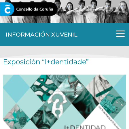
CORUNA.GAL
INFORMACIÓN XUVENIL
Exposición “I+dentidade”