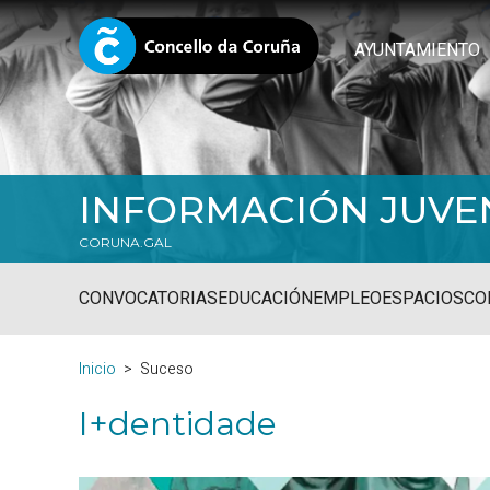
AYUNTAMIENTO
INFORMACIÓN JUVE
CORUNA.GAL
CONVOCATORIAS
EDUCACIÓN
EMPLEO
ESPACIOS
CO
Inicio
Suceso
I+dentidade