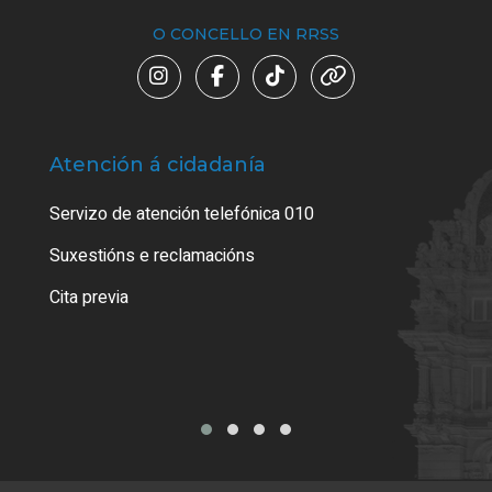
O CONCELLO EN RRSS
Atención á cidadanía
Trá
Servizo de atención telefónica 010
Empa
certi
Suxestións e reclamacións
Como
Cita previa
Tarx