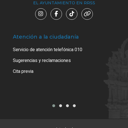
EL AYUNTAMIENTO EN RRSS
Atención a la ciudadanía
Trá
Servicio de atención telefónica 010
Empa
o cer
Sugerencias y reclamaciones
Como
Cita previa
Tarj