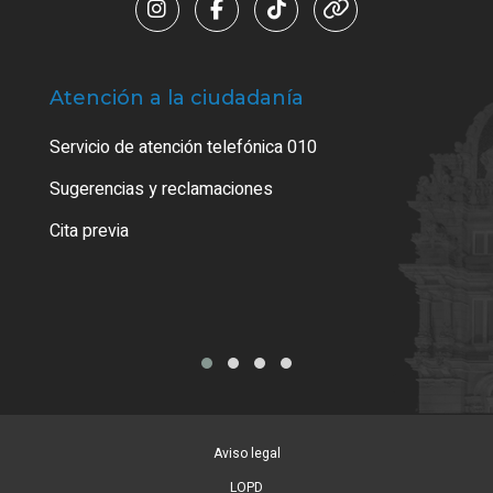
Atención a la ciudadanía
Trá
Servicio de atención telefónica 010
Empa
o cer
Sugerencias y reclamaciones
Como
Cita previa
Tarj
Aviso legal
LOPD