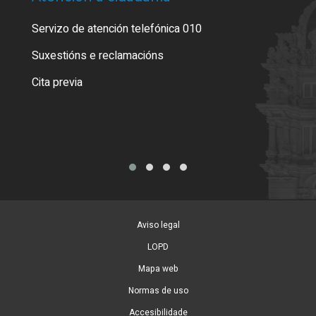
Servizo de atención telefónica 010
Empa
certi
Suxestións e reclamacións
Como
Cita previa
Tarx
Aviso legal
LOPD
Mapa web
Normas de uso
Accesibilidade