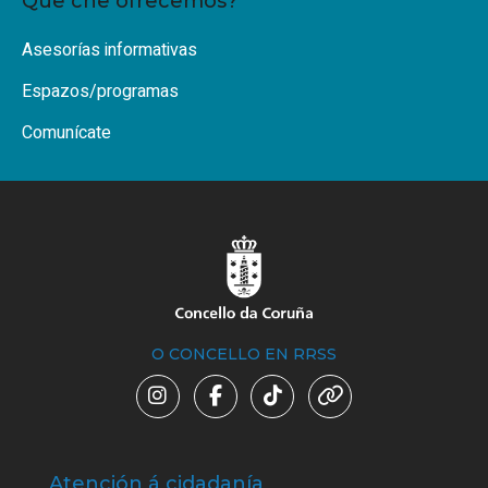
Que che ofrecemos?
Asesorías informativas
Espazos/programas
Comunícate
O CONCELLO EN RRSS
Atención á cidadanía
Trá