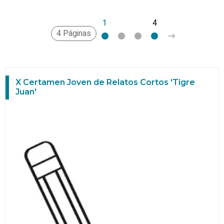
1
2
3
4
>
4 Páginas
X Certamen Joven de Relatos Cortos 'Tigre
Juan'