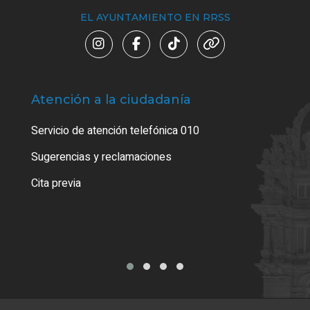
EL AYUNTAMIENTO EN RRSS
Atención a la ciudadanía
Trá
Servicio de atención telefónica 010
Empa
o cer
Sugerencias y reclamaciones
Como
Cita previa
Tarj