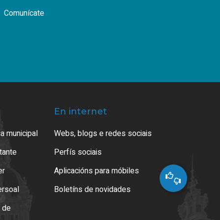
Comunícate
En internet
a municipal
Webs, blogs e redes sociais
atante
Perfís sociais
er
Aplicacións para móbiles
ersoal
Boletíns de novidades
o de