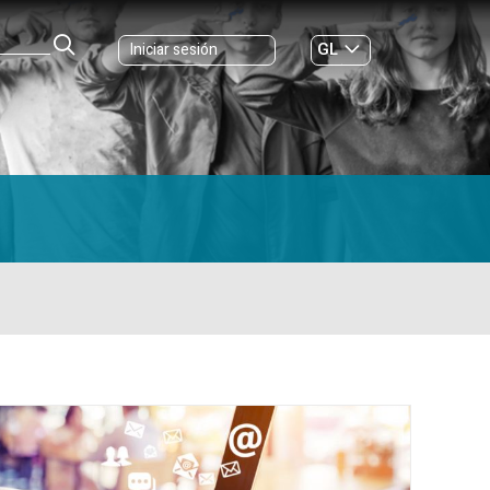
GL
Iniciar sesión
ES
|