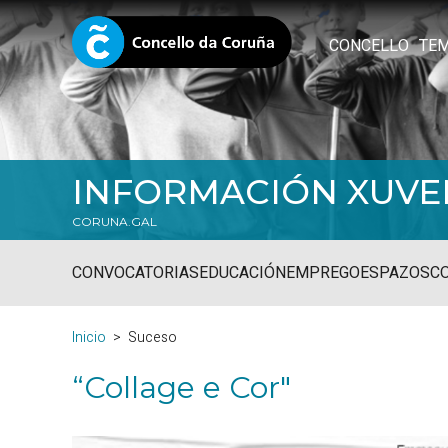
CONCELLO
TE
INFORMACIÓN XUVE
CORUNA.GAL
CONVOCATORIAS
EDUCACIÓN
EMPREGO
ESPAZOS
C
Inicio
Suceso
“Collage e Cor"