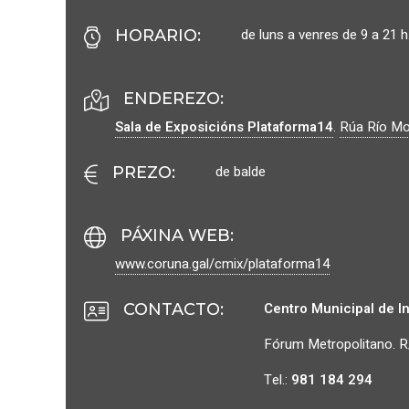
de luns a venres de 9 a 21 h
HORARIO
:
ENDEREZO:
Sala de Exposicións Plataforma14
.
Rúa Río Mo
de balde
PREZO
:
PÁXINA WEB
:
www.coruna.gal/cmix/plataforma14
Centro Municipal de I
CONTACTO
:
Fórum Metropolitano. R
Tel.:
981 184 294