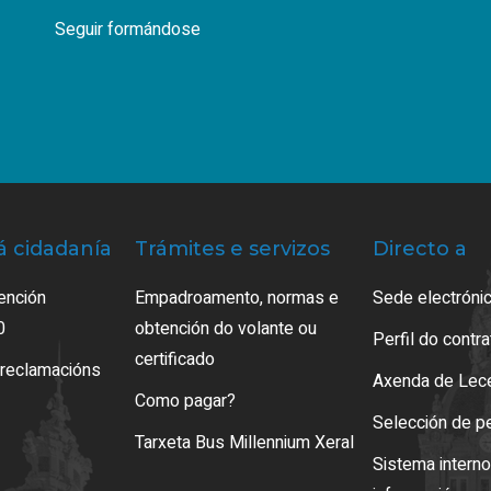
Seguir formándose
á cidadanía
Trámites e servizos
Directo a
ención
Empadroamento, normas e
Sede electrónic
0
obtención do volante ou
Perfil do contr
certificado
 reclamacións
Axenda de Lec
Como pagar?
Selección de p
Tarxeta Bus Millennium Xeral
Sistema intern