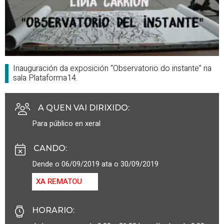
Inauguración da exposición “Observatorio do instante” na
sala Plataforma14.
A QUEN VAI DIRIXIDO
:
Para público en xeral
CANDO
:
Dende o 06/09/2019 ata o 30/09/2019
XA REMATOU
HORARIO
: