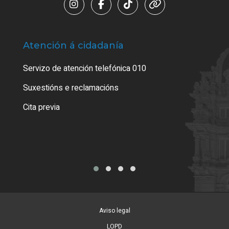
Atención á cidadanía
Trá
Servizo de atención telefónica 010
Empa
certi
Suxestións e reclamacións
Como
Cita previa
Tarx
Aviso legal
LOPD