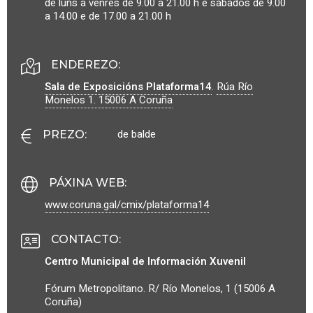
de luns a venres de 9.00 a 21.00 h e sábados de 9.00
a 14.00 e de 17.00 a 21.00 h
ENDEREZO:
Sala de Exposicións Plataforma14
.
Rúa Río
Monelos 1.
15006
A Coruña
de balde
PREZO
:
PÁXINA WEB
:
www.coruna.gal/cmix/plataforma14
CONTACTO
:
Centro Municipal de Información Xuvenil
Fórum Metropolitano. R/ Río Monelos, 1 (15006 A
Coruña)