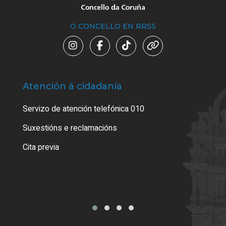
O CONCELLO EN RRSS
Atención á cidadanía
Trá
Servizo de atención telefónica 010
Empa
certi
Suxestións e reclamacións
Como
Cita previa
Tarx