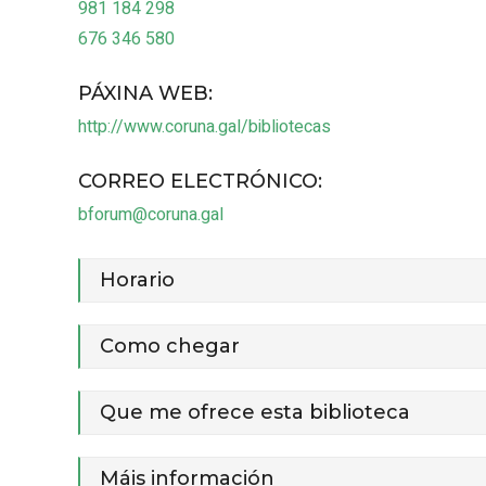
981 184 298
676 346 580
PÁXINA WEB
:
http://www.coruna.gal/bibliotecas
CORREO ELECTRÓNICO
:
bforum@coruna.gal
Horario
Como chegar
Que me ofrece esta biblioteca
Máis información