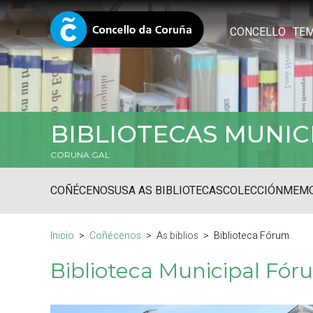
CONCELLO
TE
BIBLIOTECAS MUNIC
CORUNA.GAL
COÑÉCENOS
USA AS BIBLIOTECAS
COLECCIÓN
MEMO
Inicio
Coñécenos
As biblios
Biblioteca Fórum
Biblioteca Municipal Fór