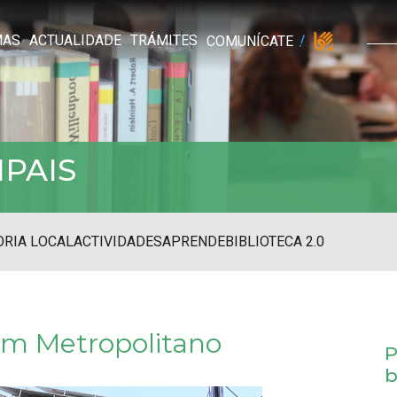
MAS
ACTUALIDADE
TRÁMITES
COMUNÍCATE
IPAIS
RIA LOCAL
ACTIVIDADES
APRENDE
BIBLIOTECA 2.0
um Metropolitano
P
b