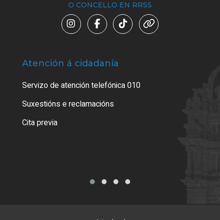
O CONCELLO EN RRSS
Atención á cidadanía
Trá
Servizo de atención telefónica 010
Empa
certi
Suxestións e reclamacións
Como
Cita previa
Tarx