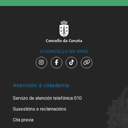
O CONCELLO EN RRSS
Atención á cidadanía
Trá
Servizo de atención telefónica 010
Empa
certi
Suxestións e reclamacións
Como
Cita previa