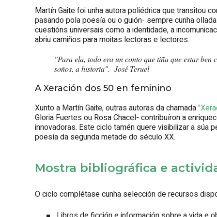
Martín Gaite foi unha autora poliédrica que transitou c
pasando pola poesía ou o guión- sempre cunha ollada
cuestións universais como a identidade, a incomunicac
abriu camiños para moitas lectoras e lectores.
"
Para ela, todo era un conto que tiña que estar ben c
soños, a historia
".- José Teruel
A Xeración dos 50 en feminino
Xunto a Martín Gaite, outras autoras da chamada
"Xera
Gloria Fuertes ou Rosa Chacel- contribuíron a enrique
innovadoras. Este ciclo tamén quere visibilizar a súa p
poesía da segunda metade do século XX.
Mostra bibliográfica e activi
O ciclo complétase cunha selección de recursos dispoñ
Libros de ficción e información sobre a vida e 