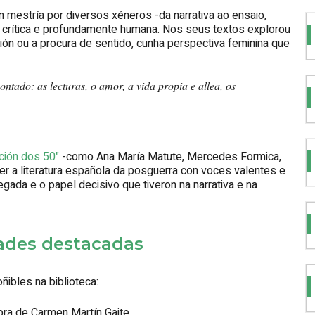
on mestría por diversos xéneros -da narrativa ao ensaio,
 crítica e profundamente humana. Nos seus textos explorou
ión ou a procura de sentido, cunha perspectiva feminina que
ontado: as lecturas, o amor, a vida propia e allea, os
ción dos 50"
-como Ana María Matute, Mercedes Formica,
cer a literatura española da posguerra con voces valentes e
egada e o papel decisivo que tiveron na narrativa e na
dades destacadas
ibles na biblioteca:
obra de Carmen Martín Gaite