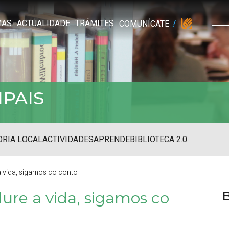
MAS
ACTUALIDADE
TRÁMITES
COMUNÍCATE
IPAIS
RIA LOCAL
ACTIVIDADES
APRENDE
BIBLIOTECA 2.0
 vida, sigamos co conto
dure a vida, sigamos co