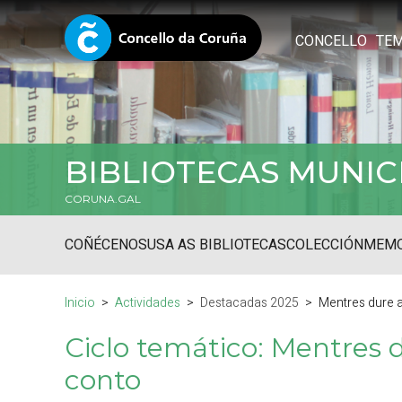
CONCELLO
TE
BIBLIOTECAS MUNIC
CORUNA.GAL
COÑÉCENOS
USA AS BIBLIOTECAS
COLECCIÓN
MEMO
Inicio
Actividades
Destacadas 2025
Mentres dure a
Ciclo temático: Mentres 
conto