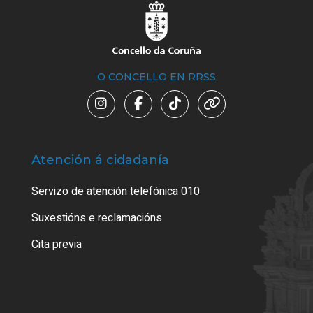
O CONCELLO EN RRSS
Atención á cidadanía
Trá
Servizo de atención telefónica 010
Empa
certi
Suxestións e reclamacións
Como
Cita previa
Tarx