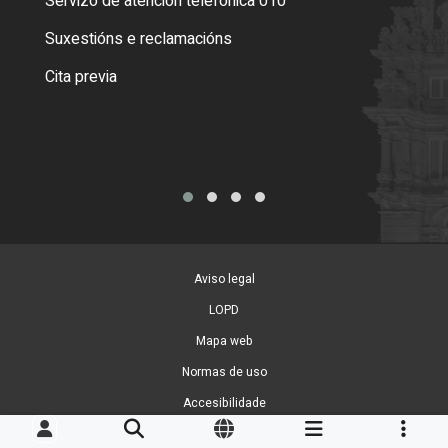
Servizo de atención telefónica 010
Empa
certi
Suxestións e reclamacións
Como
Cita previa
Tarx
Aviso legal
LOPD
Mapa web
Normas de uso
Accesibilidade
Xestión de cookies