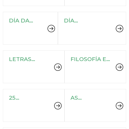
DÍA DA
DÍA
MULLER
INTERNACIONAL
DEL LIBRO
INFANTIL Y
JUVENIL
LETRAS
FILOSOFÍA E
GALEGAS 2016
PENSAMENTO
CRÍTICO
25
AS
ANIVERSARIO
MUNICIPAIS
DO INICIO DA
ENTENDEN
REDE DE
2016
BIBLIOTECAS
MUNICIPAIS