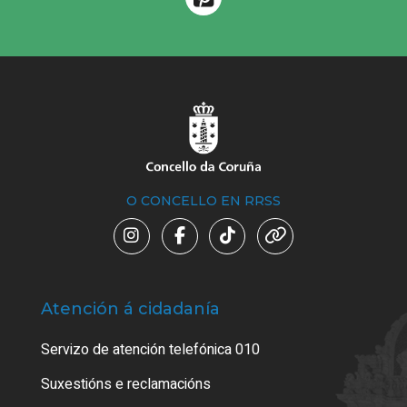
O CONCELLO EN RRSS
Atención á cidadanía
Trá
Servizo de atención telefónica 010
Empa
certi
Suxestións e reclamacións