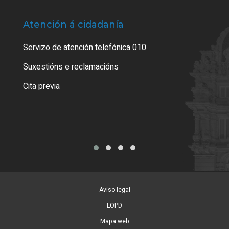
Atención á cidadanía
Trá
Servizo de atención telefónica 010
Empa
certi
Suxestións e reclamacións
Como
Cita previa
Tarx
Aviso legal
LOPD
Mapa web