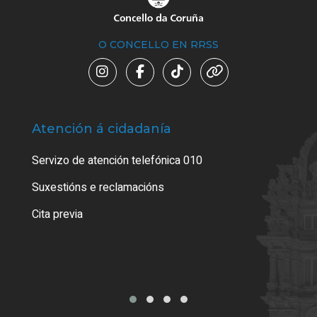
O CONCELLO EN RRSS
Atención á cidadanía
Trá
Servizo de atención telefónica 010
Empa
certi
Suxestións e reclamacións
Como
Cita previa
Tarx