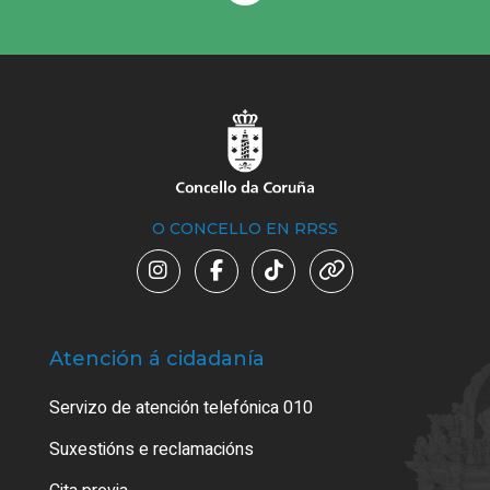
O CONCELLO EN RRSS
Atención á cidadanía
Trá
Servizo de atención telefónica 010
Empa
certi
Suxestións e reclamacións
Como