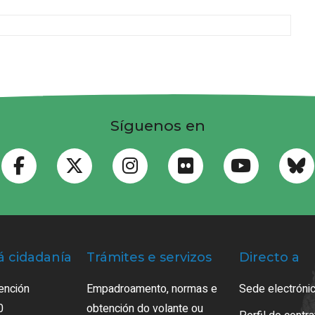
Síguenos en
á cidadanía
Trámites e servizos
Directo a
ención
Empadroamento, normas e
Sede electrónic
0
obtención do volante ou