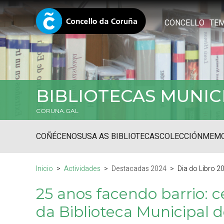
CONCELLO
TE
BIBLIOTECAS MUNIC
CORUNA.GAL
COÑÉCENOS
USA AS BIBLIOTECAS
COLECCIÓN
MEMO
Inicio
Actividades
Destacadas 2024
Dia do Libro 2
25 anos facendo barrio: c
da Biblioteca Municipal d