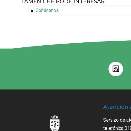
TAMÉN CHE PODE INTERESAR
Coñécenos
Atención 
Servizo de at
telefónica 01