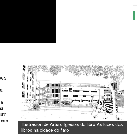
ses
e
a.
 a
ha
turo
para
Ilustración de Arturo Iglesias do libro As luces dos
libros na cidade do faro