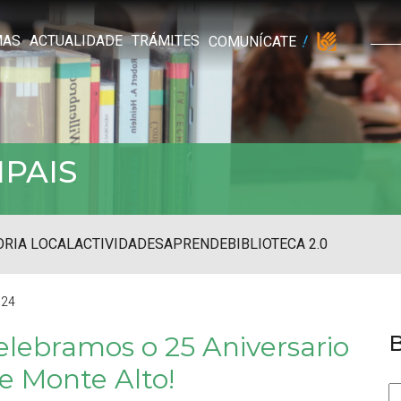
MAS
ACTUALIDADE
TRÁMITES
COMUNÍCATE
IPAIS
RIA LOCAL
ACTIVIDADES
APRENDE
BIBLIOTECA 2.0
024
elebramos o 25 Aniversario
e Monte Alto!