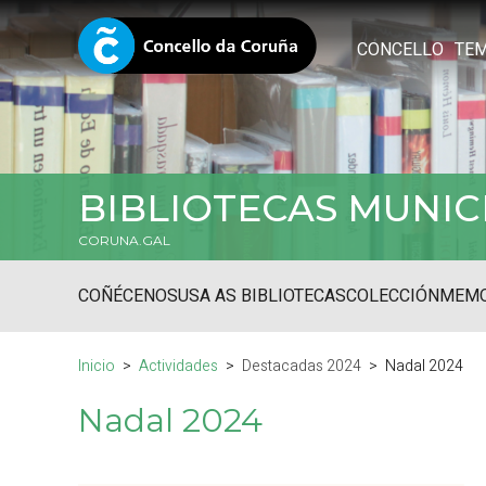
CONCELLO
TE
BIBLIOTECAS MUNIC
CORUNA.GAL
COÑÉCENOS
USA AS BIBLIOTECAS
COLECCIÓN
MEMO
Inicio
Actividades
Destacadas 2024
Nadal 2024
Nadal 2024