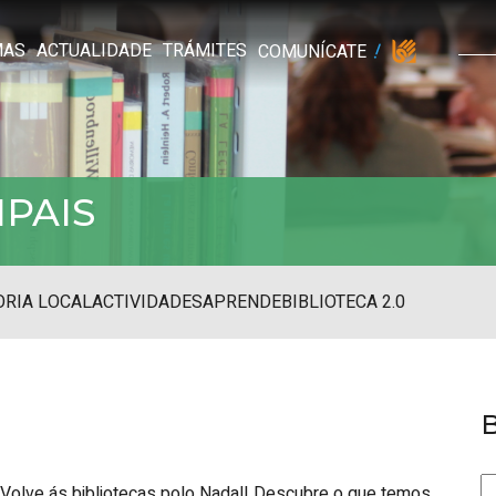
MAS
ACTUALIDADE
TRÁMITES
COMUNÍCATE
IPAIS
RIA LOCAL
ACTIVIDADES
APRENDE
BIBLIOTECA 2.0
Volve ás bibliotecas polo Nadal! Descubre o que temos