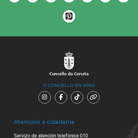
O CONCELLO EN RRSS
Atención á cidadanía
Trá
Servizo de atención telefónica 010
Empa