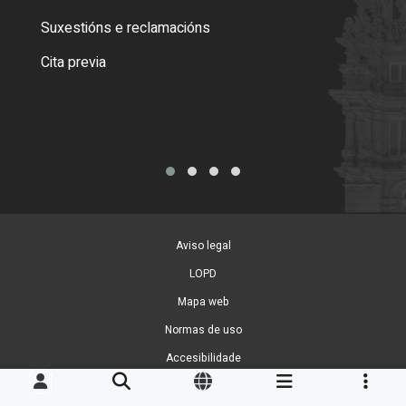
certi
Suxestións e reclamacións
Como
Cita previa
Tarx
Aviso legal
LOPD
Mapa web
Normas de uso
Accesibilidade
Xestión de cookies