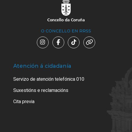
O CONCELLO EN RRSS
Atención á cidadanía
Trá
Servizo de atención telefónica 010
Empa
certi
Suxestións e reclamacións
Como
Cita previa
Tarx