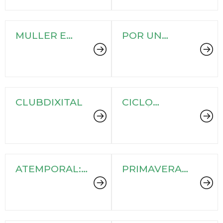
MULLER E
POR UN
CIENCIA
RURAL VIVO
CLUBDIXITAL
CICLO
TEMÁTICO "A
ARTE DE
APRENDER"
ATEMPORAL:
PRIMAVERA
A BIBLIOTECA
LITERARIA
ESTÁ DE
2025
MODA