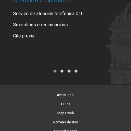
Atención á cidadanía
Trá
Servizo de atención telefónica 010
Empa
certi
Suxestións e reclamacións
Como
Cita previa
Tarx
Aviso legal
LOPD
Mapa web
Normas de uso