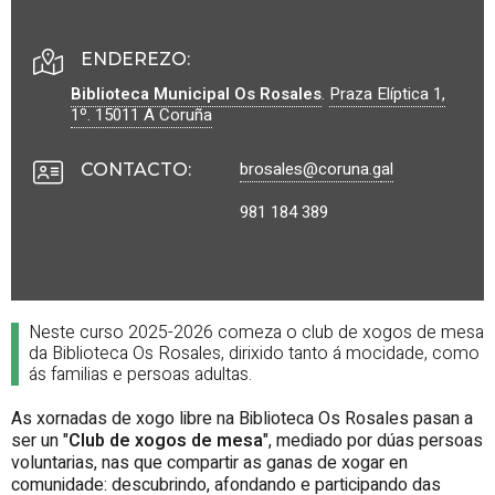
ENDEREZO:
Biblioteca Municipal Os Rosales
.
Praza Elíptica 1,
1º.
15011
A Coruña
brosales@coruna.g
al
CONTACTO
:
981 184 389
Neste curso 2025-2026 comeza o club de xogos de mesa
da Biblioteca Os Rosales, dirixido tanto á mocidade, como
ás familias e persoas adultas.
As xornadas de xogo libre na Biblioteca Os Rosales pasan a
ser un "
Club de xogos de mesa
", mediado por dúas persoas
voluntarias, nas que compartir as ganas de xogar en
comunidade: descubrindo, afondando e participando das