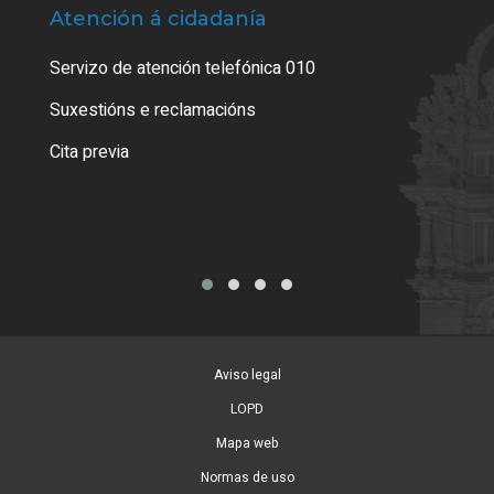
Atención á cidadanía
Trá
Servizo de atención telefónica 010
Empa
certi
Suxestións e reclamacións
Como
Cita previa
Tarx
Aviso legal
LOPD
Mapa web
Normas de uso