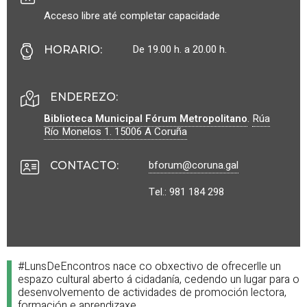
Acceso libre até completar capacidade
De 19.00 h. a 20.00 h.
HORARIO
:
ENDEREZO:
Biblioteca Municipal Fórum Metropolitano
.
Rúa
Río Monelos 1.
15006
A Coruña
bforum@coruna.gal
CONTACTO
:
Tel.: 981 184 298
#LunsDeEncontros nace co obxectivo de ofrecerlle un
espazo cultural aberto á cidadanía, cedendo un lugar para o
desenvolvemento de actividades de promoción lectora,
formación e aprendizaxe.