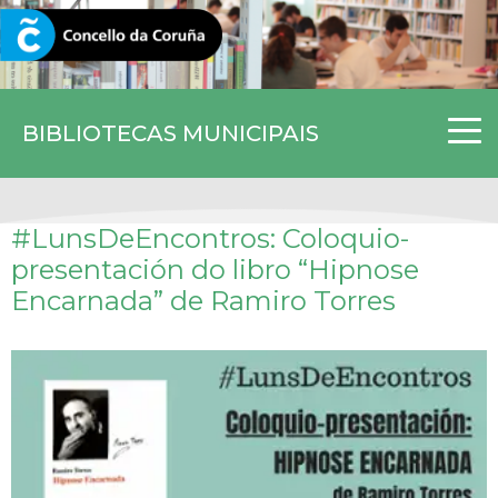
CORUNA.GAL
BIBLIOTECAS MUNICIPAIS
#LunsDeEncontros: Coloquio-
presentación do libro
“Hipnose
Encarnada”
de Ramiro Torres