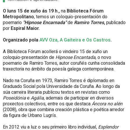
O luns 15 de xuño
ás 19 h.,
na
Biblioteca Fórum
Metropolitano
, temos un coloquio-presentación do
poemario
"Hipnose Encarnada"
de
Ramiro Torres
,
publicado
por
Espiral Maior.
Organizado pola
AVV Oza, A Gaiteira e Os Castros
.
A Biblioteca Fórum acollerá o vindeiro 15 de xuño un
coloquio-presentación de
Hipnose Encantada
, o novo
poemario de Ramiro Torres, autor coruñés cunha consolidada
traxectoria no ámbito da poesía galega contemporánea.
Nado na Coruña en 1973, Ramiro Torres é diplomado en
Graduado Social pola Universidade da Coruña. Ao longo da
súa carreira literaria publicou textos en revistas como
Poseidónia
e
Agália
, ademais de participar en diversos
proxectos colectivos, entre os que destaca
Áncora no alén
(2008), obra que combina creación plástica e poética arredor
da figura de Urbano Lugrís.
En 2012 viu a luz o seu primeiro libro individual,
Esplendor