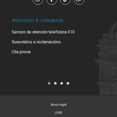
Atención á cidadanía
Trá
Servizo de atención telefónica 010
Empa
certi
Suxestións e reclamacións
Como
Cita previa
Tarx
Aviso legal
LOPD