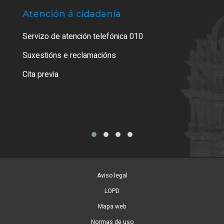
Atención á cidadanía
Trá
Servizo de atención telefónica 010
Empa
certi
Suxestións e reclamacións
Como
Cita previa
Tarx
Aviso legal
LOPD
Mapa web
Normas de uso