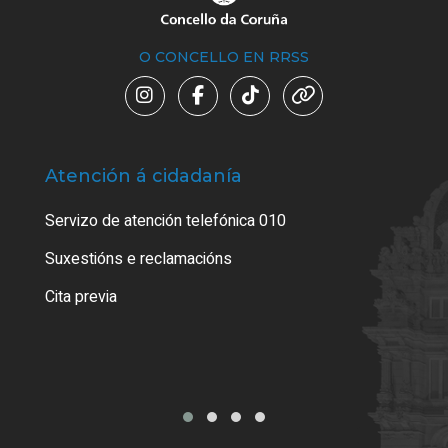
O CONCELLO EN RRSS
Atención á cidadanía
Trá
Servizo de atención telefónica 010
Empa
certi
Suxestións e reclamacións
Como
Cita previa
Tarx